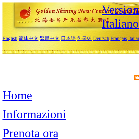
Version
Italiano
English
简体中文
繁體中文
日本語
한국어
Deutsch
Français
Itali
Home
Informazioni
Prenota ora