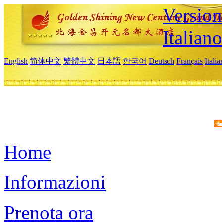
Version
Italiano
English
简体中文
繁體中文
日本語
한국어
Deutsch
Français
Itali
Home
Informazioni
Prenota ora