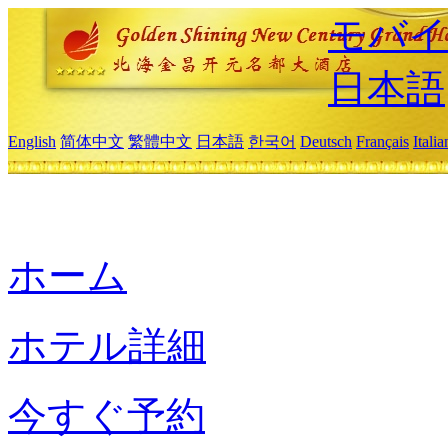
モバイ
日本語
English
简体中文
繁體中文
日本語
한국어
Deutsch
Français
Itali
ホーム
ホテル詳細
今すぐ予約