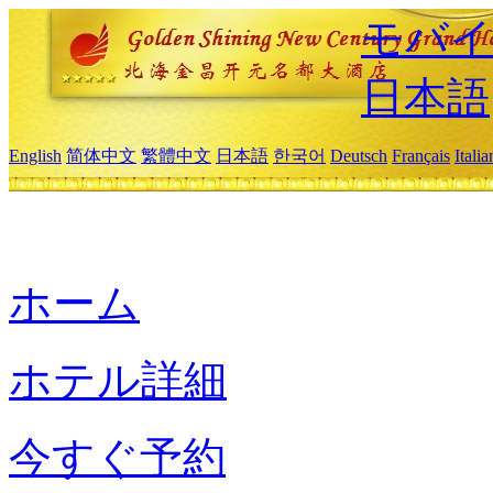
モバイ
日本語
English
简体中文
繁體中文
日本語
한국어
Deutsch
Français
Itali
ホーム
ホテル詳細
今すぐ予約