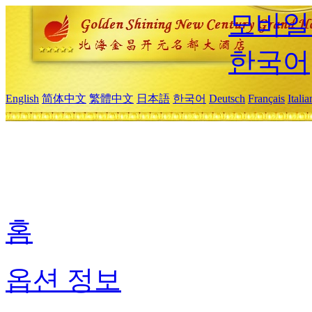
모바일
한국어
English
简体中文
繁體中文
日本語
한국어
Deutsch
Français
Itali
홈
옵션 정보