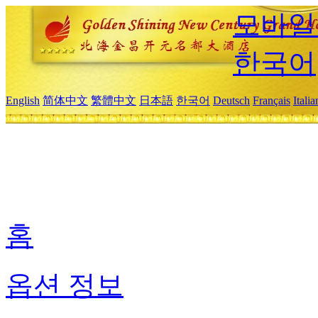
모바일
한국어
English
简体中文
繁體中文
日本語
한국어
Deutsch
Français
Itali
홈
옵션 정보