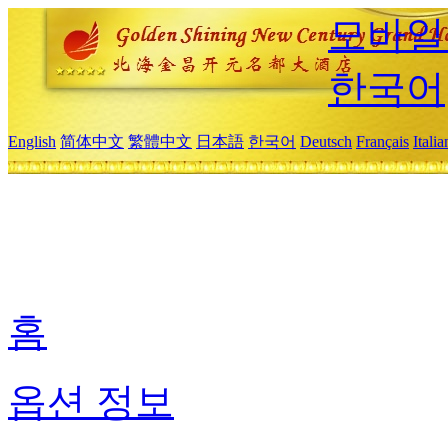
모바일
한국어
English
简体中文
繁體中文
日本語
한국어
Deutsch
Français
Itali
홈
옵션 정보