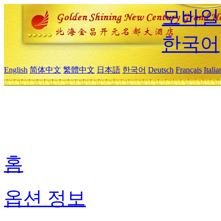
모바일
한국어
English
简体中文
繁體中文
日本語
한국어
Deutsch
Français
Itali
홈
옵션 정보