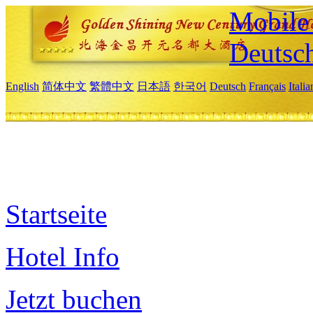
Mobile 
Deutsc
English
简体中文
繁體中文
日本語
한국어
Deutsch
Français
Itali
Startseite
Hotel Info
Jetzt buchen