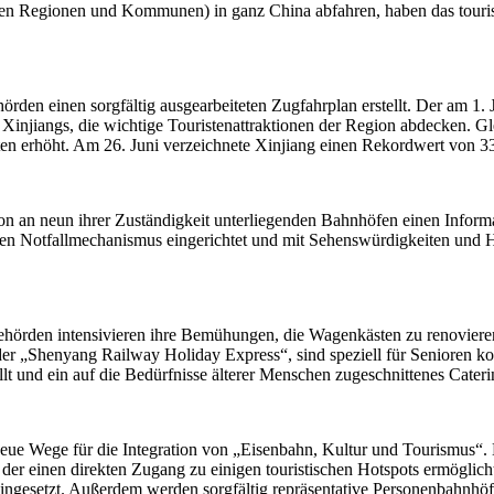
men Regionen und Kommunen) in ganz China abfahren, haben das touris
den einen sorgfältig ausgearbeiteten Zugfahrplan erstellt. Der am 1. Jul
Xinjiangs, die wichtige Touristenattraktionen der Region abdecken. Gl
ten erhöht. Am 26. Juni verzeichnete Xinjiang einen Rekordwert von 3
on an neun ihrer Zuständigkeit unterliegenden Bahnhöfen einen Infor
 einen Notfallmechanismus eingerichtet und mit Sehenswürdigkeiten und
hörden intensivieren ihre Bemühungen, die Wagenkästen zu renovieren 
der „Shenyang Railway Holiday Express“, sind speziell für Senioren 
llt und ein auf die Bedürfnisse älterer Menschen zugeschnittenes Cater
ue Wege für die Integration von „Eisenbahn, Kultur und Tourismus“.
 der einen direkten Zugang zu einigen touristischen Hotspots ermöglic
ingesetzt. Außerdem werden sorgfältig repräsentative Personenbahnhöfe