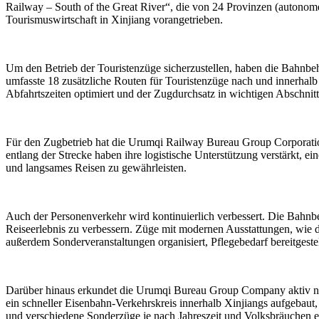
Railway – South of the Great River“, die von 24 Provinzen (autono
Tourismuswirtschaft in Xinjiang vorangetrieben.
Um den Betrieb der Touristenzüge sicherzustellen, haben die Bahnbehör
umfasste 18 zusätzliche Routen für Touristenzüge nach und innerhalb 
Abfahrtszeiten optimiert und der Zugdurchsatz in wichtigen Abschnit
Für den Zugbetrieb hat die Urumqi Railway Bureau Group Corporati
entlang der Strecke haben ihre logistische Unterstützung verstärkt,
und langsames Reisen zu gewährleisten.
Auch der Personenverkehr wird kontinuierlich verbessert. Die Bahnbe
Reiseerlebnis zu verbessern. Züge mit modernen Ausstattungen, wie 
außerdem Sonderveranstaltungen organisiert, Pflegebedarf bereitgeste
Darüber hinaus erkundet die Urumqi Bureau Group Company aktiv ne
ein schneller Eisenbahn-Verkehrskreis innerhalb Xinjiangs aufgebaut,
und verschiedene Sonderzüge je nach Jahreszeit und Volksbräuchen e