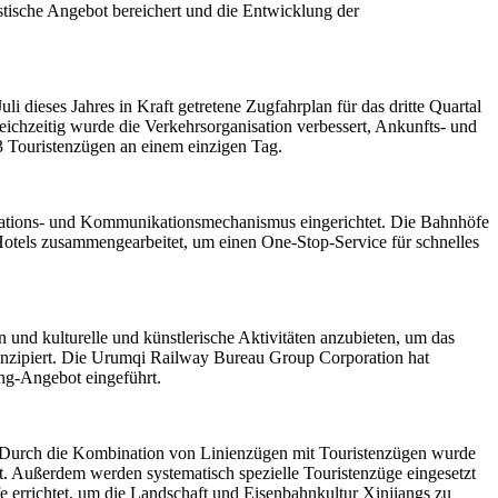
tische Angebot bereichert und die Entwicklung der
i dieses Jahres in Kraft getretene Zugfahrplan für das dritte Quartal
eichzeitig wurde die Verkehrsorganisation verbessert, Ankunfts- und
3 Touristenzügen an einem einzigen Tag.
mations- und Kommunikationsmechanismus eingerichtet. Die Bahnhöfe
 Hotels zusammengearbeitet, um einen One-Stop-Service für schnelles
und kulturelle und künstlerische Aktivitäten anzubieten, um das
konzipiert. Die Urumqi Railway Bureau Group Corporation hat
ing-Angebot eingeführt.
 Durch die Kombination von Linienzügen mit Touristenzügen wurde
ht. Außerdem werden systematisch spezielle Touristenzüge eingesetzt
 errichtet, um die Landschaft und Eisenbahnkultur Xinjiangs zu