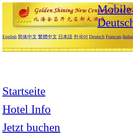
Mobile 
Deutsc
English
简体中文
繁體中文
日本語
한국어
Deutsch
Français
Itali
Startseite
Hotel Info
Jetzt buchen