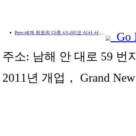
Prev:세계 최초의 다중 시나리오 식사 서비스 특화 휴머노이드 로봇 공개
Go 
주소: 남해 안 대로 59 번
2011년 개업， Grand New Ce