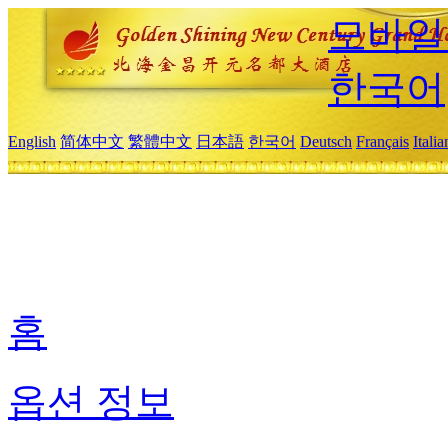
모바일
한국어
English
简体中文
繁體中文
日本語
한국어
Deutsch
Français
Itali
홈
옵션 정보