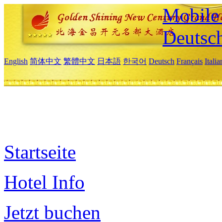
Mobile 
Deutsc
English
简体中文
繁體中文
日本語
한국어
Deutsch
Français
Itali
Startseite
Hotel Info
Jetzt buchen