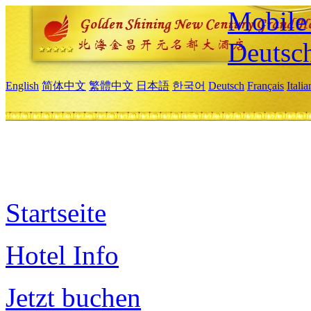
Mobile 
Deutsc
English
简体中文
繁體中文
日本語
한국어
Deutsch
Français
Itali
Startseite
Hotel Info
Jetzt buchen