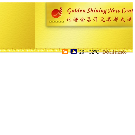
26 ~ 32℃
Détail météo