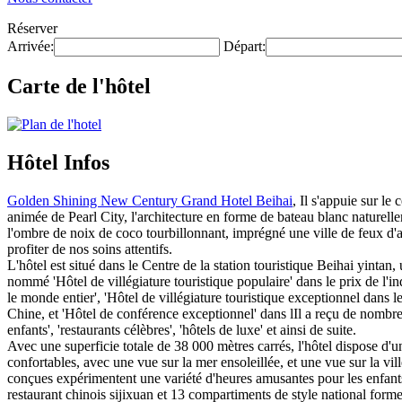
Réserver
Arrivée:
Départ:
Carte de l'hôtel
Hôtel Infos
Golden Shining New Century Grand Hotel Beihai
, Il s'appuie sur le
animée de Pearl City, l'architecture en forme de bateau blanc naturellem
l'ombre de noix de coco tourbillonnant, imprégné une ville de feux d'ar
profiter de nos soins attentifs.
L'hôtel est situé dans le Centre de la station touristique Beihai yintan,
nommé 'Hôtel de villégiature touristique populaire' dans le prix de l'in
le monde entier', 'Hôtel de villégiature touristique exceptionnel dans 
Chine, et 'Hôtel de conférence exceptionnel' dans lIl a reçu de nombreu
enfants', 'restaurants célèbres', 'hôtels de luxe' et ainsi de suite.
Avec une superficie totale de 38 000 mètres carrés, l'hôtel dispose d'u
confortables, avec une vue sur la mer ensoleillée, et une vue sur la vil
conçues expérimentent une variété d'heures amusantes pour les enfants.
restaurant chinois sijixuan et 13 compartiments de style national forme