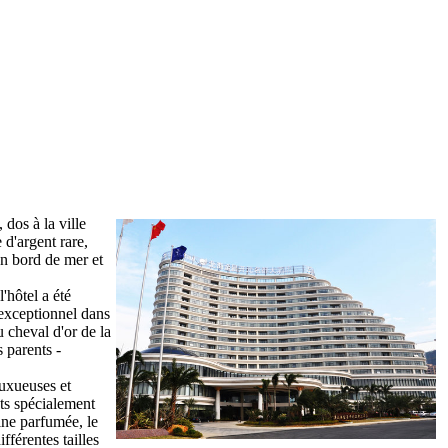
 dos à la ville
 d'argent rare,
en bord de mer et
'hôtel a été
e exceptionnel dans
u cheval d'or de la
 parents -
luxueuses et
nts spécialement
ine parfumée, le
fférentes tailles