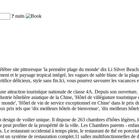
?
nuits
 célèbre site pittoresque 'la première plage du monde' dix Li Silver Beach,
ent et le paysage tropical intégré, les vagues de sable blanc de la plage
tifice délicieux, style sans fin.Ici, vous pourrez savourer les vacances 
 une attraction touristique nationale de classe 4A. Depuis son ouverture, l
dustrie hôtelière asiatique de la Chine, 'Hôtel de villégiature touristiqu
le monde', 'Hôtel de vin de service exceptionnel en Chine' dans le prix d
x prix tels que 'dix meilleurs hôtels de bienvenue', 'dix meilleurs hôtels
n design de voilier unique. Il dispose de 263 chambres d'hôtes légères, 
le peut profiter de la prospérité de la ville. Les Chambres parents - enfa
 Le restaurant occidental à temps plein, le restaurant de thé en porcela
nt un système de restauration complet.11 salles multifonctionnelles de di