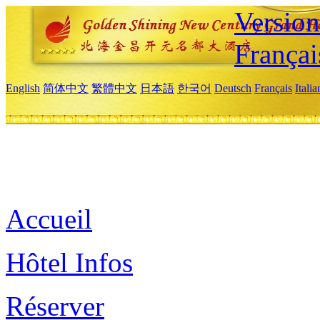
Versio
Françai
English
简体中文
繁體中文
日本語
한국어
Deutsch
Français
Itali
Accueil
Hôtel Infos
Réserver