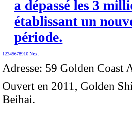
a dépassé les 3 mill
établissant un nou
période.
1
2
3
4
5
6
7
8
9
10
Next
Adresse: 59 Golden Coast 
Ouvert en 2011, Golden Sh
Beihai.