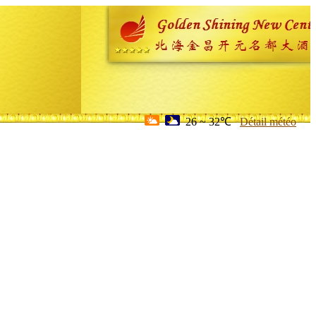
26 ~ 32℃
Détail météo