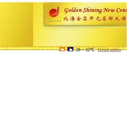
28 ~ 32℃
Détail météo