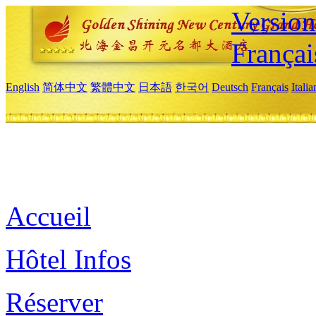
Versio
Françai
English
简体中文
繁體中文
日本語
한국어
Deutsch
Français
Itali
Accueil
Hôtel Infos
Réserver