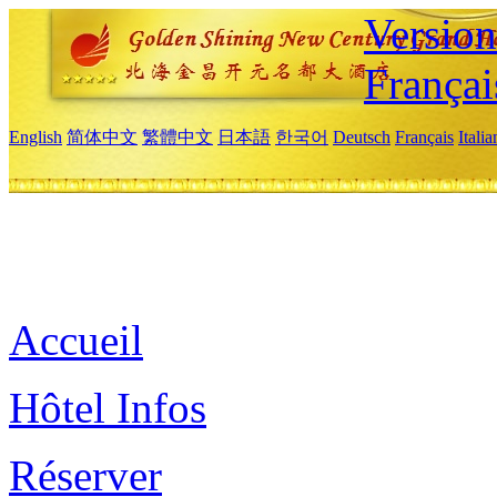
Versio
Françai
English
简体中文
繁體中文
日本語
한국어
Deutsch
Français
Itali
Accueil
Hôtel Infos
Réserver