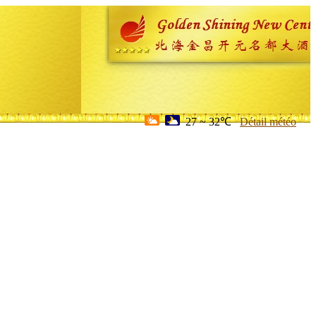
27 ~ 32℃
Détail météo