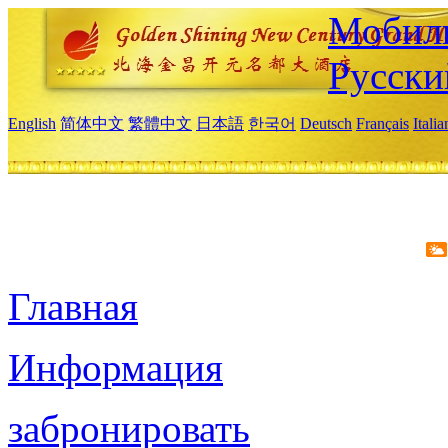
Мобиль
Русски
English
简体中文
繁體中文
日本語
한국어
Deutsch
Français
Itali
Главная
Информация
забронировать