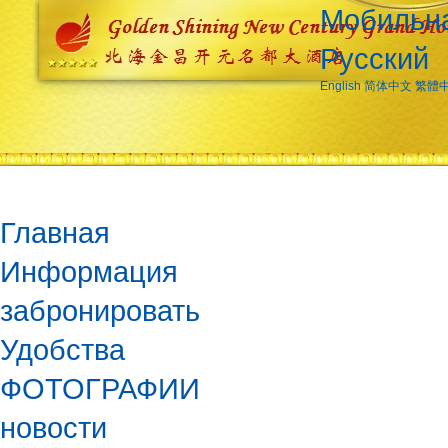
Мобильна
Русский
English
简体中文
繁體
Главная
Информация
забронировать
Удобства
ФОТОГРАФИИ
новости