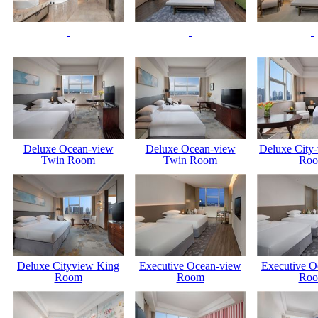
Deluxe Ocean-view
Deluxe Ocean-view
Deluxe City
Twin Room
Twin Room
Ro
Deluxe Cityview King
Executive Ocean-view
Executive O
Room
Room
Ro