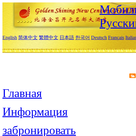
Мобиль
Русски
English
简体中文
繁體中文
日本語
한국어
Deutsch
Français
Itali
Главная
Информация
забронировать