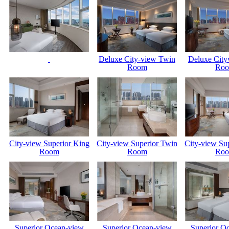
Deluxe City-view Twin
Deluxe City
Room
Ro
City-view Superior King
City-view Superior Twin
City-view Su
Room
Room
Ro
Superior Ocean-view
Superior Ocean-view
Superior O