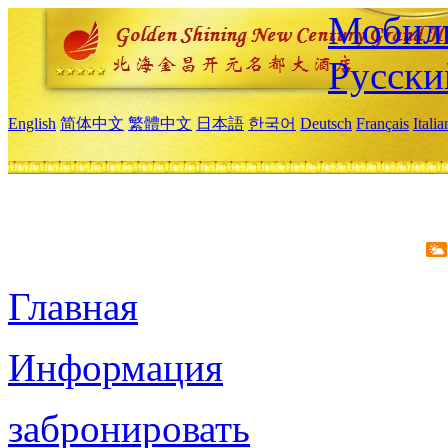
Мобиль
Русски
English
简体中文
繁體中文
日本語
한국어
Deutsch
Français
Itali
Главная
Информация
забронировать