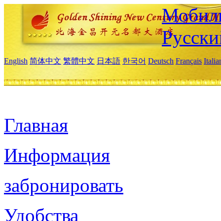
Мобиль
Русски
English
简体中文
繁體中文
日本語
한국어
Deutsch
Français
Itali
Главная
Информация
забронировать
Удобства