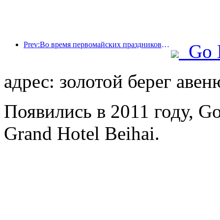
Prev:Во время первомайских праздников по железной дороге в дельте реки Янцзы было перевезено более 21,38 миллиона пассажиров.
Go 
адрес: золотой берег авен
Появились в 2011 году, G
Grand Hotel Beihai.